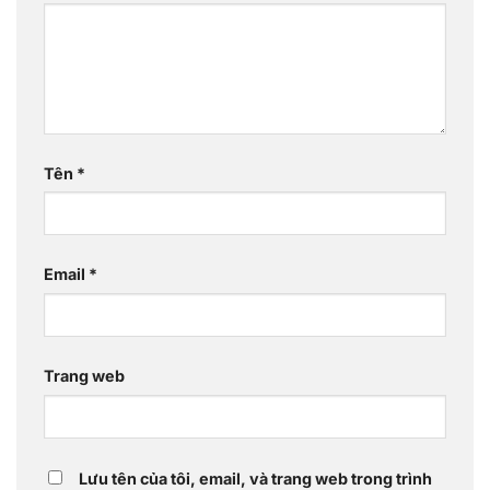
Tên
*
Email
*
Trang web
Lưu tên của tôi, email, và trang web trong trình