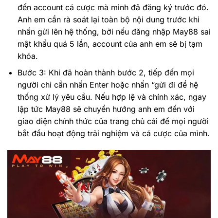
đến account cá cược mà mình đã đăng ký trước đó.
Anh em cần rà soát lại toàn bộ nội dung trước khi
nhấn gửi lên hệ thống, bởi nếu đăng nhập May88 sai
mật khẩu quá 5 lần, account của anh em sẽ bị tạm
khóa.
Bước 3: Khi đã hoàn thành bước 2, tiếp đến mọi
người chỉ cần nhấn Enter hoặc nhấn “gửi đi để hệ
thống xử lý yêu cầu. Nếu hợp lệ và chính xác, ngay
lập tức May88 sẽ chuyển hướng anh em đến với
giao diện chính thức của trang chủ cái để mọi người
bắt đầu hoạt động trải nghiệm và cá cược của mình.