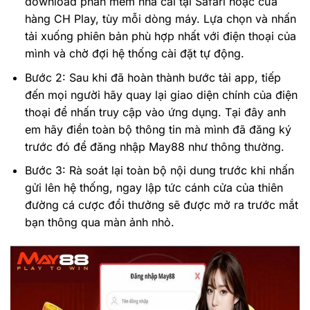
download phần mềm nhà cái tại Safari hoặc cửa
hàng CH Play, tùy mỗi dòng máy. Lựa chọn và nhấn
tải xuống phiên bản phù hợp nhất với điện thoại của
mình và chờ đợi hệ thống cài đặt tự động.
Bước 2: Sau khi đã hoàn thành bước tải app, tiếp
đến mọi người hãy quay lại giao diện chính của điện
thoại để nhấn truy cập vào ứng dụng. Tại đây anh
em hãy điền toàn bộ thông tin mà mình đã đăng ký
trước đó để đăng nhập May88 như thông thường.
Bước 3: Rà soát lại toàn bộ nội dung trước khi nhấn
gửi lên hệ thống, ngay lập tức cánh cửa của thiên
đường cá cược đổi thưởng sẽ được mở ra trước mắt
bạn thông qua màn ảnh nhỏ.