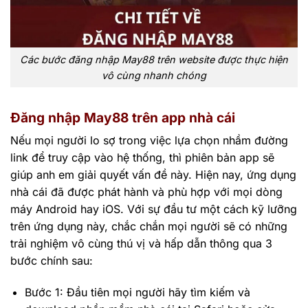
Các bước đăng nhập May88 trên website được thực hiện
vô cùng nhanh chóng
Đăng nhập May88 trên app nhà cái
Nếu mọi người lo sợ trong việc lựa chọn nhầm đường
link để truy cập vào hệ thống, thì phiên bản app sẽ
giúp anh em giải quyết vấn đề này. Hiện nay, ứng dụng
nhà cái đã được phát hành và phù hợp với mọi dòng
máy Android hay iOS. Với sự đầu tư một cách kỹ lưỡng
trên ứng dụng này, chắc chắn mọi người sẽ có những
trải nghiệm vô cùng thú vị và hấp dẫn thông qua 3
bước chính sau:
Bước 1: Đầu tiên mọi người hãy tìm kiếm và