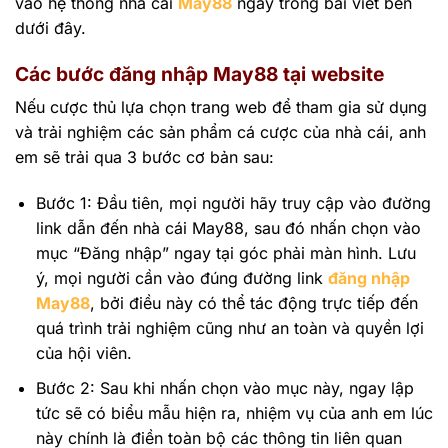
vào hệ thống nhà cái
May88
ngay trong bài viết bên
dưới đây.
Các bước đăng nhập May88 tại website
Nếu cược thủ lựa chọn trang web để tham gia sử dụng
và trải nghiệm các sản phẩm cá cược của nhà cái, anh
em sẽ trải qua 3 bước cơ bản sau:
Bước 1: Đầu tiên, mọi người hãy truy cập vào đường
link dẫn đến nhà cái May88, sau đó nhấn chọn vào
mục “Đăng nhập” ngay tại góc phải màn hình. Lưu
ý, mọi người cần vào đúng đường link
đăng nhập
May88
, bởi điều này có thể tác động trực tiếp đến
quá trình trải nghiệm cũng như an toàn và quyền lợi
của hội viên.
Bước 2: Sau khi nhấn chọn vào mục này, ngay lập
tức sẽ có biểu mẫu hiện ra, nhiệm vụ của anh em lúc
này chính là điền toàn bộ các thông tin liên quan