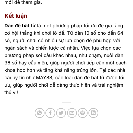
mới để tham gia.
Kết luận
Dàn đề bất tử
là một phương pháp tối ưu để gia tăng
cơ hội thắng khi chơi lô đề. Từ dàn 10 số cho đến 64
số, người chơi có nhiều sự lựa chọn để phù hợp với
ngân sách và chiến lược cá nhân. Việc lựa chọn các
phương pháp soi cầu khác nhau, như chạm, nuôi dàn
36 số hay cầu xiên, giúp người chơi tiếp cận một cách
khoa học hơn và tăng khả năng trúng lớn. Tại các nhà
cái uy tín như MAY88, các loại dàn đề bất tử được tối
ưu, giúp người chơi dễ dàng thực hiện và trải nghiệm
thú vị!