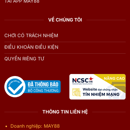
TẢI APP MAY88
VỀ CHÚNG TÔI
CHƠI CÓ TRÁCH NHIỆM
ĐIỀU KHOẢN ĐIỀU KIỆN
QUYỀN RIÊNG TƯ
THÔNG TIN LIÊN HỆ
Doanh nghiệp: MAY88