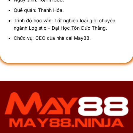
Quê quán: Thanh Hóa.
Trình độ học vấn: Tốt nghiệp loại giỏi chuyên
ngành Logistic – Đại Học Tôn Đức Thắng.
Chức vụ: CEO của nhà cái May88.