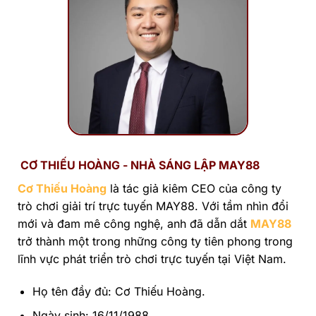
CƠ THIẾU HOÀNG - NHÀ SÁNG LẬP MAY88
Cơ Thiếu Hoàng
là tác giả kiêm CEO của công ty
trò chơi giải trí trực tuyến MAY88. Với tầm nhìn đổi
mới và đam mê công nghệ, anh đã dẫn dắt
MAY88
trở thành một trong những công ty tiên phong trong
lĩnh vực phát triển trò chơi trực tuyến tại Việt Nam.
Họ tên đầy đủ: Cơ Thiếu Hoàng.
Ngày sinh: 16/11/1988.