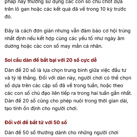
pháp này thường sử dụng các con số chủ chốt dựa
trên lô gan hoặc các kết quả đã về trong 10 kỳ trước
đó.
Đây là cách đơn giản nhưng vẫn đảm bảo cơ hội trúng
nhất định nếu kết hợp cùng các yếu tố như ngày âm
dương hoặc các con số may mắn cá nhân.
Soi cầu dàn đề bất bại với 20 số cực dễ
Dàn đề 20 số là lựa chọn trung bình giữa việc đầu tư
và tỷ lệ thắng. Đối với dàn này, người chơi có thể chọn
số dựa trên các cặp số đã về trong tuần, hoặc theo
các con số chủ đạo liên tiếp ra trong hai tuần gần nhất.
Dàn đề 20 số cũng cho phép nuôi trong thời gian dài,
tạo tính ổn định cho người chơi.
Đối với đề bất tử với 50 số
Dàn đề 50 số thường dành cho những người chơi