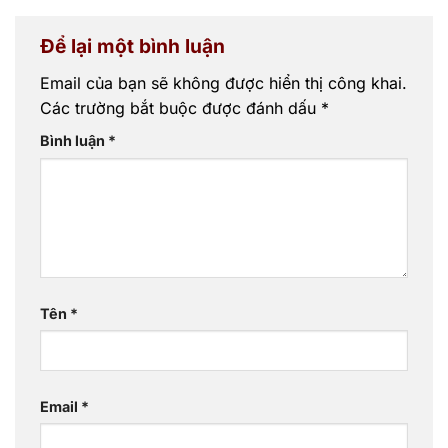
Để lại một bình luận
Email của bạn sẽ không được hiển thị công khai.
Các trường bắt buộc được đánh dấu
*
Bình luận
*
Tên
*
Email
*