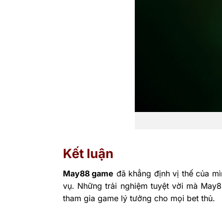
Kết luận
May88 game
đã khẳng định vị thế của mìn
vụ.
Những trải nghiệm tuyệt vời mà May88
tham gia game lý tưởng cho mọi bet thủ.