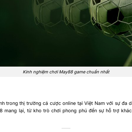
Kinh nghiệm chơi May88 game chuẩn nhất
h trong thị trường cá cược online tại Việt Nam với sự đa d
 mang lại, từ kho trò chơi phong phú đến sự hỗ trợ khách