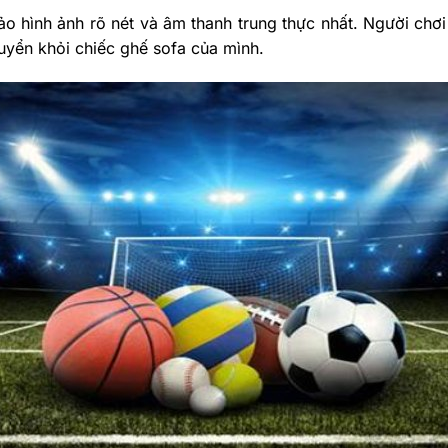
 hình ảnh rõ nét và âm thanh trung thực nhất. Người chơ
uyển khỏi chiếc ghế sofa của mình.