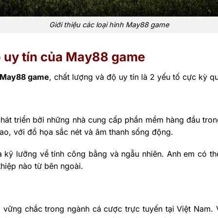
Giới thiệu các loại hình May88 game
ộ uy tín của May88 game
May88 game
, chất lượng và độ uy tín là 2 yếu tố cực kỳ q
 phát triển bởi những nhà cung cấp phần mềm hàng đầu tr
cao, với đồ họa sắc nét và âm thanh sống động.
kỹ lưỡng về tính công bằng và ngẫu nhiên. Anh em có thể
hiệp nào từ bên ngoài.
vững chắc trong ngành cá cược trực tuyến tại Việt Nam. 