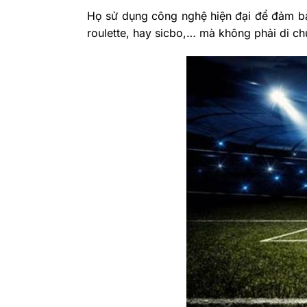
Họ sử dụng công nghệ hiện đại để đảm bảo
roulette, hay sicbo,… mà không phải di ch