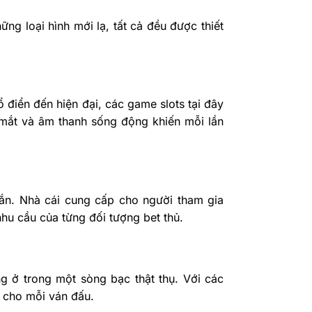
g loại hình mới lạ, tất cả đều được thiết
ổ điển đến hiện đại, các game slots tại đây
 mắt và âm thanh sống động khiến mỗi lần
ắn. Nhà cái cung cấp cho người tham gia
hu cầu của từng đối tượng bet thủ.
g ở trong một sòng bạc thật thụ. Với các
nh cho mỗi ván đấu.