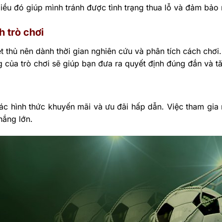
iều đó giúp mình tránh được tình trạng thua lỗ và đảm bảo r
h trò chơi
bet thủ nên dành thời gian nghiên cứu và phân tích cách chơ
ng của trò chơi sẽ giúp bạn đưa ra quyết định đúng đắn và t
 hình thức khuyến mãi và ưu đãi hấp dẫn. Việc tham gia 
hắng lớn.