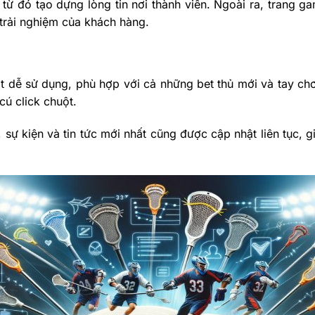
 từ đó tạo dựng lòng tin nơi thành viên. Ngoài ra, trang 
 trải nghiệm của khách hàng.
ất dễ sử dụng, phù hợp với cả những bet thủ mới và tay chơ
 cú click chuột.
 sự kiện và tin tức mới nhất cũng được cập nhật liên tục, 