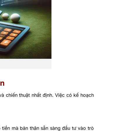
ận
à chiến thuật nhất định. Việc có kế hoạch
 tiền mà bản thân sẵn sàng đầu tư vào trò