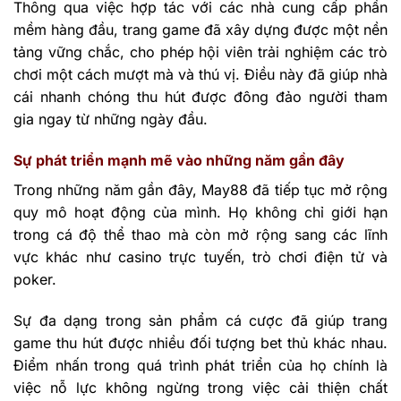
Thông qua việc hợp tác với các nhà cung cấp phần
mềm hàng đầu, trang game đã xây dựng được một nền
tảng vững chắc, cho phép hội viên trải nghiệm các trò
chơi một cách mượt mà và thú vị. Điều này đã giúp nhà
cái nhanh chóng thu hút được đông đảo người tham
gia ngay từ những ngày đầu.
Sự phát triển mạnh mẽ vào những năm gần đây
Trong những năm gần đây, May88 đã tiếp tục mở rộng
quy mô hoạt động của mình. Họ không chỉ giới hạn
trong cá độ thể thao mà còn mở rộng sang các lĩnh
vực khác như casino trực tuyến, trò chơi điện tử và
poker.
Sự đa dạng trong sản phẩm cá cược đã giúp trang
game thu hút được nhiều đối tượng bet thủ khác nhau.
Điểm nhấn trong quá trình phát triển của họ chính là
việc nỗ lực không ngừng trong việc cải thiện chất