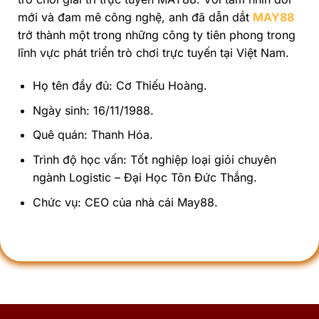
mới và đam mê công nghệ, anh đã dẫn dắt
MAY88
trở thành một trong những công ty tiên phong trong
lĩnh vực phát triển trò chơi trực tuyến tại Việt Nam.
Họ tên đầy đủ: Cơ Thiếu Hoàng.
Ngày sinh: 16/11/1988.
Quê quán: Thanh Hóa.
Trình độ học vấn: Tốt nghiệp loại giỏi chuyên
ngành Logistic – Đại Học Tôn Đức Thắng.
Chức vụ: CEO của nhà cái May88.