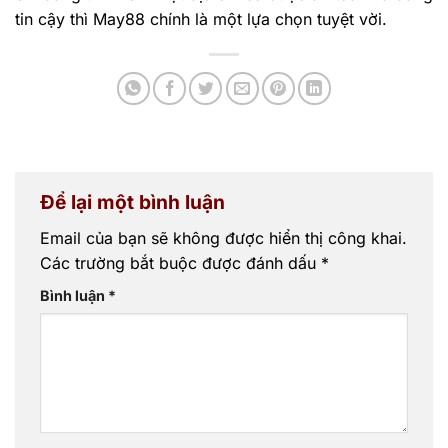
tin cậy thì May88 chính là một lựa chọn tuyệt vời.
Để lại một bình luận
Email của bạn sẽ không được hiển thị công khai.
Các trường bắt buộc được đánh dấu
*
Bình luận
*