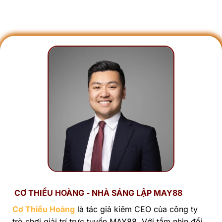
CƠ THIẾU HOÀNG - NHÀ SÁNG LẬP MAY88
Cơ Thiếu Hoàng
là tác giả kiêm CEO của công ty
trò chơi giải trí trực tuyến MAY88. Với tầm nhìn đổi