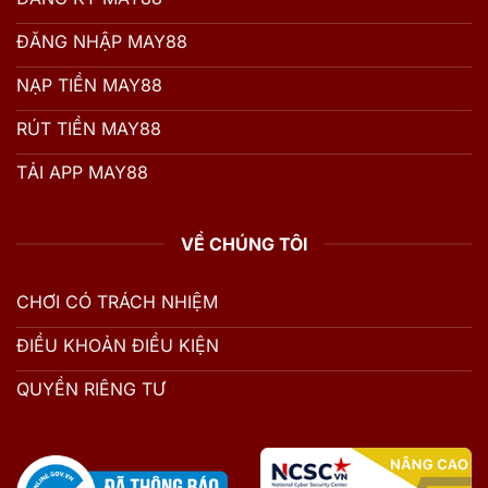
ĐĂNG NHẬP MAY88
NẠP TIỀN MAY88
RÚT TIỀN MAY88
TẢI APP MAY88
VỀ CHÚNG TÔI
CHƠI CÓ TRÁCH NHIỆM
ĐIỀU KHOẢN ĐIỀU KIỆN
QUYỀN RIÊNG TƯ