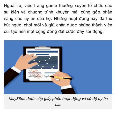
Ngoài ra, việc trang game thường xuyên tổ chức các
sự kiện và chương trình khuyến mãi cũng góp phần
nâng cao uy tín của họ. Những hoạt động này đã thu
hút người chơi mới và giữ chân được những thành viên
cũ, tạo nên một cộng đồng đặt cược đầy sôi động.
May88us được cấp giấy phép hoạt động và có độ uy tín
cao