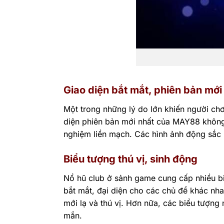
Giao diện bắt mắt, phiên bản mới
Một trong những lý do lớn khiến người chơi
diện phiên bản mới nhất của MAY88 không 
nghiệm liền mạch. Các hình ảnh động sắc 
Biểu tượng thú vị, sinh động
Nổ hũ club ở sảnh game cung cấp nhiều bi
bắt mắt, đại diện cho các chủ đề khác nha
mới lạ và thú vị. Hơn nữa, các biểu tượng
mắn.