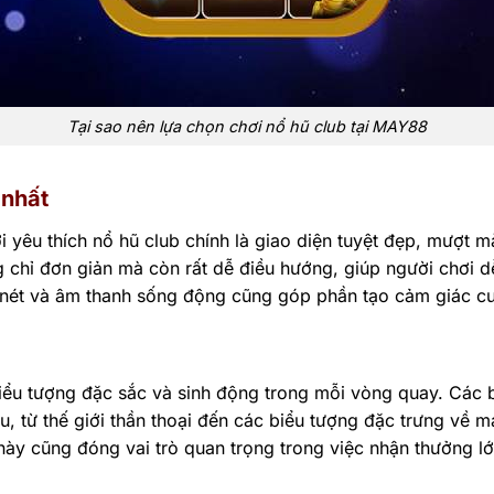
Tại sao nên lựa chọn chơi nổ hũ club tại MAY88
 nhất
 yêu thích nổ hũ club chính là giao diện tuyệt đẹp, mượt mà
chỉ đơn giản mà còn rất dễ điều hướng, giúp người chơi dễ
nét và âm thanh sống động cũng góp phần tạo cảm giác cuố
ểu tượng đặc sắc và sinh động trong mỗi vòng quay. Các bi
u, từ thế giới thần thoại đến các biểu tượng đặc trưng về 
 này cũng đóng vai trò quan trọng trong việc nhận thưởng l