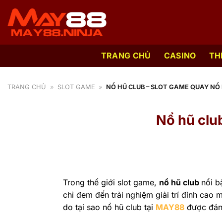
Bỏ
qua
nội
dung
TRANG CHỦ
CASINO
TH
TRANG CHỦ
»
SLOT GAME
»
NỔ HŨ CLUB – SLOT GAME QUAY NỔ
Nổ hũ clu
Trong thế giới slot game,
nổ hũ club
nổi b
chỉ đem đến trải nghiệm giải trí đỉnh ca
do tại sao nổ hũ club tại
MAY88
được đánh