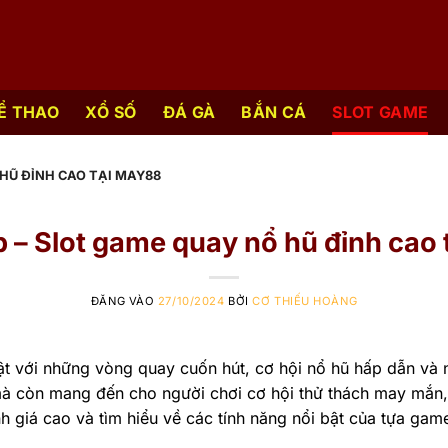
Ể THAO
XỔ SỐ
ĐÁ GÀ
BẮN CÁ
SLOT GAME
 HŨ ĐỈNH CAO TẠI MAY88
b – Slot game quay nổ hũ đỉnh cao
ĐĂNG VÀO
27/10/2024
BỞI
CƠ THIẾU HOÀNG
ật với những vòng quay cuốn hút, cơ hội nổ hũ hấp dẫn và
o mà còn mang đến cho người chơi cơ hội thử thách may mắn
 giá cao và tìm hiểu về các tính năng nổi bật của tựa gam