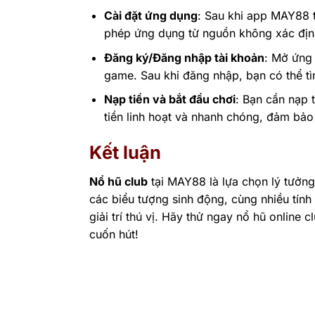
Cài đặt ứng dụng
: Sau khi app MAY88 t
phép ứng dụng từ nguồn không xác định
Đăng ký/Đăng nhập tài khoản
: Mở ứng 
game. Sau khi đăng nhập, bạn có thể t
Nạp tiền và bắt đầu chơi
: Bạn cần nạp 
tiền linh hoạt và nhanh chóng, đảm bảo 
Kết luận
Nổ hũ club
tại MAY88 là lựa chọn lý tưởng
các biểu tượng sinh động, cùng nhiều tín
giải trí thú vị. Hãy thử ngay nổ hũ onlin
cuốn hút!